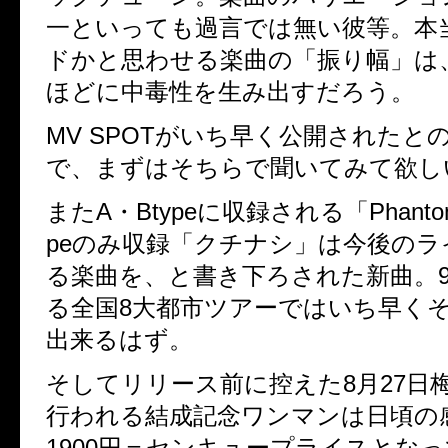
一といっても過言では無い彼等。本
ドかと思わせる楽曲の「振り幅」は
ほどに中毒性を生み出すだろう。
MV SPOTがいち早く公開されたと
で、まずはそちらで聞いてみて欲し
またA・Btypeに収録される「Phantom
peのみ収録「クチナシ」は今後の
る楽曲を、と書き下ろされた新曲。
る全国8大都市ツアーではいち早く
出来るはず。
そしてリリース前に控えた8月27日梅
行われる結成記念ワンマンは日頃の
1900円＝センキュープライスとな