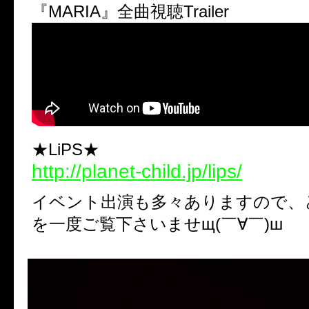
『MARIA』全曲視聴Trailer
★LiPS★
http://planet-child.jp/lips/
イベント出演も多々ありますので、
を一度ご覧下さいませщ(￣∀￣)ш