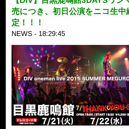
【DIV】目黒鹿鳴館3DAYSワ
売につき、初日公演をニコ生中
定！！！
NEWS - 18:29:45