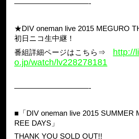
——————————-
★DIV oneman live 2015 MEGURO 
初日ニコ生中継！
http://
番組詳細ページはこちら⇒
o.jp/watch/lv228278181
——————————-
■「DIV oneman live 2015 SUMMER
REE DAYS」
THANK YOU SOLD OUT!!