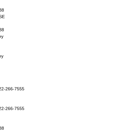
88
SE
88
ey
ey
66-7555
66-7555
88