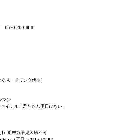
70-200-888
込・全立見・ドリンク代別）
定ワンマン
UR 裏ファイナル「君たちも明日はない」
代別）※未就学児入場不可
468-8462（平日12:00～18:00）