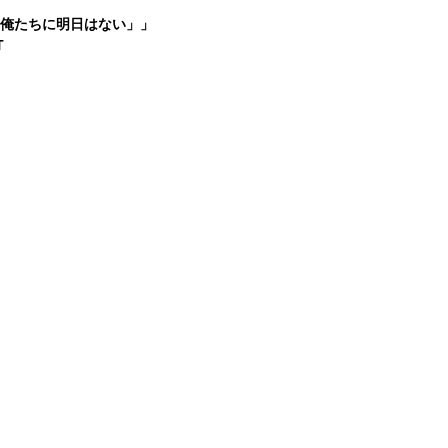
OUR「俺たちに明日はない」」
T