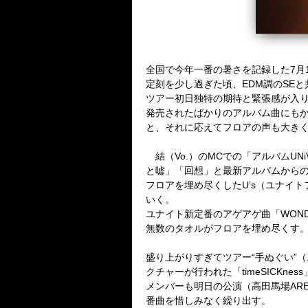
全国で今年一番の暑さを記録した7月
定刻を少し過ぎた頃、EDM調のSE
ツアー初日独特の期待と緊張感が入り
発売されたばかりのアルバム曲にもか
と、それに応えてフロアの声も大き
結（Vo.）のMCでの「アルバムUN
と嘘」「回想」と最新アルバムから
フロアを埋め尽くしたU’s（ユナイ
いく。
ユナイト新定番のアゲアゲ曲「WONDE
無数のタオルがフロアを埋め尽くす
盛り上がりすぎてツアー“手ぬぐい”（
クチャーが行われた「timeSICKne
メンバーも明日の公演（高田馬場ARE
番曲を惜しみなく繰り出す。