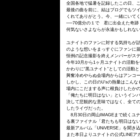
全国各地で猛暑を記録したこの日、
最後の曲を前に、結はブログでもツ
くれてありがとう。今、一緒にいてくれ
──70億分の１で 君に出会えた奇
何気ないさよならが永遠かもしれな
ユナイトのファンに対する気持ちが詰
のような想いをまっすぐにファンに
恒例の記念撮影を終えメンバーがス
今年10月から1ヶ月ユナイトの活動
かわりに“黒ユナイト”としての活動
興奮冷めやらぬ会場内からはアンコ
しかし、この日のU’sの熱量はこん
場内にこだまする声に根負けしたか
「俺たちに明日はない」というイン
決して悲観的な意味ではなく、全ての
したライヴだった。
8月30日の岡山IMAGEまで続くユ
る裏ファイナル「君たちも明日はない
最新アルバム「UNiVERSE」を聞
また本日よりユナイトの公式LINE