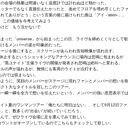
この会場の熱量は間違いなく温度計では計れぬほど熱かった。
イッターでもなく直接伝えたかったと、改めてフロアを埋め尽くしたフ
てありがとう」という言葉の後に届けられた曲は「アイ -‘ation-」。
跡 この価値を今考えてみよう
いけど もう泣かないで
まった「universe」から始まったこの日、ライヴを締めくくりとし
届けるメンバーの姿が印象的だった。
テージを後にすると、スクリーンがあらわれ告知映像が流れ出す。
を休止するというショッキングなアナウンスに場内は悲鳴に包まれるが
と、“黒ユナイト”主催ライヴの開催が発表され悲鳴は絶叫へと変わる。
ールの声が溢れるが、無情にも客席のライトが点灯する。
なものでは収まらない。
のように、笑顔のメンバーがステージに現れファンとメンバーの想いを
パクト大なタイトルを冠したこのツアー。
一瞬一瞬を全力で想いを伝えたいという、メンバーの強い意思表示では
ナイト夏のワンマンツアー「俺たちに明日はない」、そして9月12日ファ
」と、数多くの“出会い”が続いていくだろう。
き込んで、ぜひライヴ会場に足を運んでみて欲しい。
アカウントがオープンしているのでこちらもチェックして欲しい。