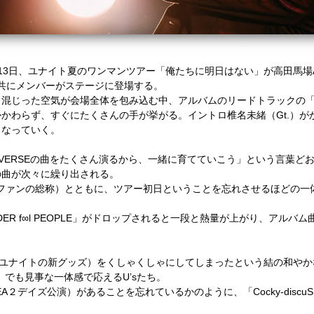
13日、ユナイト夏のワンマンツアー「俺たちに明日はない」が高田馬場
と共にメンバーがステージに登場する。
混じった空気が会場全体を包み込む中、アルバムのリードトラックの「un
かわらず、すぐにたくさんの手が挙がる。イントロ椎名未緒（Gt.）が
くなっていく。
iVERSEの曲をたくさん演るから、一緒に育てていこう」という言葉どお
の曲が次々に繰り出される。
トファンの総称）とともに、ツアー初日ということを忘れさせるほどの一
R f∞l PEOPLE」がドロップされると一段と熱量が上がり、アルバム
。
ユナイトの新グッズ）をくしゃくしゃにしてしまったという結の和やかなM
ss」でも見事な一体感で応えるU’sたち。
A２デイズ公演）があることを忘れているかのように、「Cocky-disc