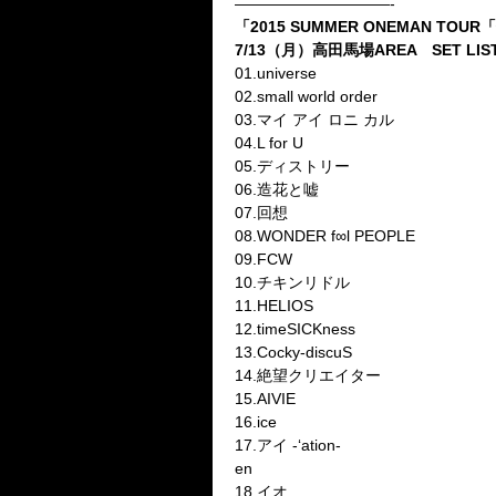
——————————-
「2015 SUMMER ONEMAN T
7/13（月）高田馬場AREA SET LIS
01.universe
02.small world order
03.マイ アイ ロニ カル
04.L for U
05.ディストリー
06.造花と嘘
07.回想
08.WONDER f∞l PEOPLE
09.FCW
10.チキンリドル
11.HELIOS
12.timeSICKness
13.Cocky-discuS
14.絶望クリエイター
15.AIVIE
16.ice
17.アイ -‘ation-
en
18.イオ