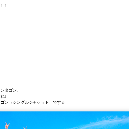
！！
！
ペンタゴン。
ね♪
タゴン→シングルジャケット です☆