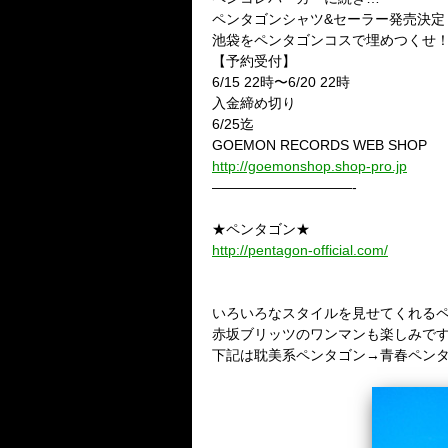
ペンタゴンシャツ&セーラー発売決定
池袋をペンタゴンコスで埋めつくせ
【予約受付】
6/15 22時〜6/20 22時
入金締め切り
6/25迄
GOEMON RECORDS WEB SHOP
http://goemonshop.shop-pro.jp
——————————-
★ペンタゴン★
http://pentagon-official.com/
いろいろなスタイルを見せてくれる
赤坂ブリッツのワンマンも楽しみです
下記は耽美系ペンタゴン→青春ペン