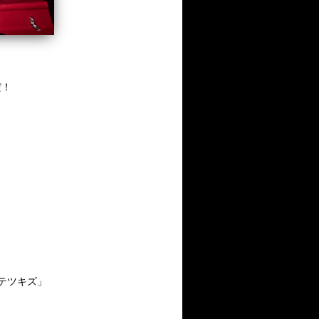
だ！
テツキズ」