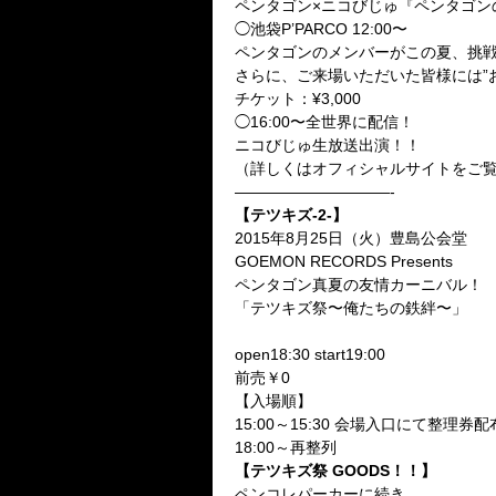
ペンタゴン×ニコびじゅ『ペンタゴン
◯池袋P’PARCO 12:00〜
ペンタゴンのメンバーがこの夏、挑戦
さらに、ご来場いただいた皆様には”お
チケット：¥3,000
◯16:00〜全世界に配信！
ニコびじゅ生放送出演！！
（詳しくはオフィシャルサイトをご
——————————-
【テツキズ-2-】
2015年8月25日（火）豊島公会堂
GOEMON RECORDS Presents
ペンタゴン真夏の友情カーニバル！
「テツキズ祭〜俺たちの鉄絆〜」
open18:30 start19:00
前売￥0
【入場順】
15:00～15:30 会場入口にて整理券
18:00～再整列
【テツキズ祭 GOODS！！】
ペンコレパーカーに続き…