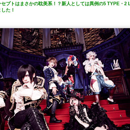
プトはまさかの耽美系！？新人としては異例の5 TYPE・2 LE
ました！