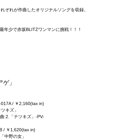
それぞれが作曲したオリジナルソングを収録。
。
最年少で赤坂BLITZワンマンに挑戦！！！
ラアゲ」
 / ￥2,160(tax in)
.「テツキズ」
」収録曲:2.「テツキズ」-PV-
￥1,620(tax in)
」3.「中野の女」