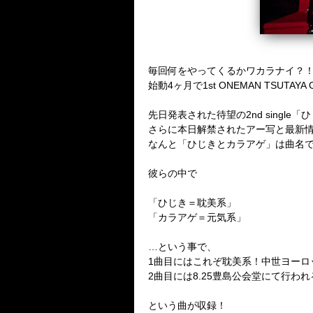
毎回何をやってくるかワカラナイ？
始動4ヶ月で1st ONEMAN TSU
先日発表された待望の2nd singl
さらに本日解禁されたアー写と最新情報に
なんと「ひじきとカラアゲ」は曲名
彼らの中で
「ひじき＝耽美系」
「カラアゲ＝元気系」
…という事で、
1曲目にはこれぞ耽美系！中世ヨーロッパを
2曲目には8.25豊島公会堂にて行
という曲が収録！