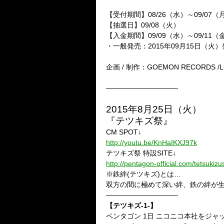
【受付期間】08/26（水）～09/07（
【抽選日】09/08（火）
【入金期間】09/09（水）～09/11（
・一般発売：2015年09月15日（火
企画 / 制作：GOEMON RECORDS /L
——————————-
2015年8月25日（火）
『テツキズ祭』
CM SPOT↓
http://youtu.be/KnHaIKXJ97k
テツキズ祭 特設SITE↓
http://pentagon-official.com/tetsukizu
※鉄絆(テツキズ)とは…
双方の間に極めて深い絆、鉄の絆が
——————————-
【テツキズ-1-】
ペンタゴン 1日 ニコニコ本社をジャ