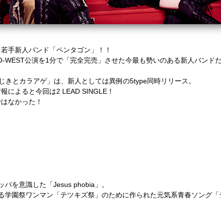
！若手新人バンド「ペンタゴン」！！
TAYA O-WEST公演を1分で「完全完売」させた今最も勢いのある新人バンド
e「ひじきとカラアゲ」は、新人としては異例の5type同時リリース。
よると今回は2 LEAD SINGLE！
ではなかった！
意識した「Jesus phobia」。
われる学園祭ワンマン「テツキズ祭」のために作られた元気系青春ソング「