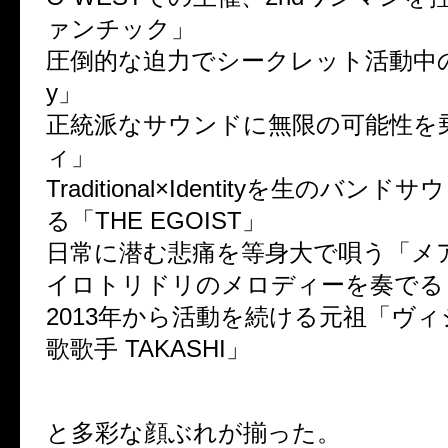
ァンチック」
圧倒的な迫力でシークレット活動中の「De
y」
正統派なサウンドに無限の可能性を
ィ」
Traditional×Identityを生のバ
る「THE EGOIST」
日常に潜む悲痛を等身大で唄う「メ
イロトリドリのメロディーを奏でる「
2013年から活動を続ける元祖「ヴ
歌歌手 TAKASHI」
と多彩な顔ぶれが揃った。