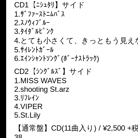
CD1【ﾆｼｭﾀﾘ】サイド
1.ｻﾞﾌｧｰｽﾄﾆﾑﾊﾞｽ
2.ｽﾉｳｨﾌﾞﾙｰ
3.ﾀｲﾀﾞﾙﾋﾟﾝｸ
4.とても小さくて、きっともう見え
5.ｻｲﾚﾝﾄｶﾞｰﾙ
6.ｴｲﾝｼｬﾝﾄｿﾝｸﾞ(ﾎﾞｰﾅｽﾄﾗｯｸ)
CD2【ｼﾝｸﾞﾙｽﾞ】サイド
1.MISS WAVES
2.shooting St.arz
3.ﾘﾌﾚｲﾝ
4.VIPER
5.St.Lily
【通常盤】CD(11曲入り) / ¥2,500 +税 
38