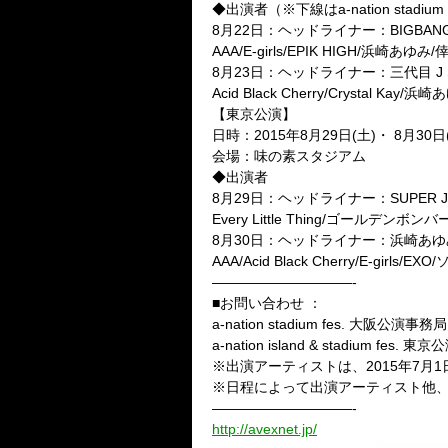
◆出演者（※下線はa-nation stadium
8月22日：ヘッドライナー：BIGBAN
AAA/E-girls/EPIK HIGH/浜崎あ
8月23日：ヘッドライナー：三代目 J Soul B
Acid Black Cherry/Crystal 
【東京公演】
日時：2015年8月29日(土)・ 8月30日
会場：味の素スタジアム
◆出演者
8月29日：ヘッドライナー：SUPER J
Every Little Thing/ゴールデンボ
8月30日：ヘッドライナー：浜崎あゆ
AAA/Acid Black Cherry/E-girls
——————————-
■お問い合わせ ：
a-nation stadium fes. 大阪公
a-nation island & stadium 
※出演アーティストは、2015年7
※日程によって出演アーティスト他
——————————-
http://avexnet.jp/