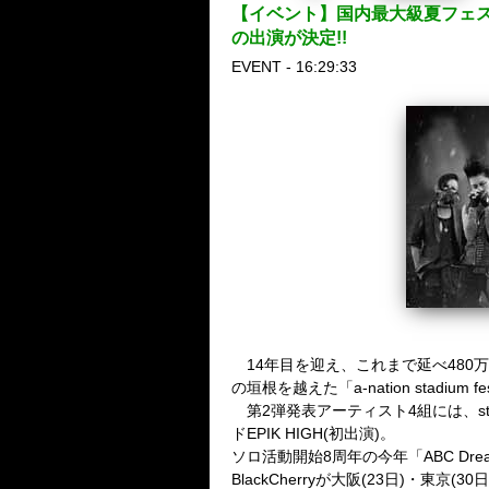
【イベント】国内最大級夏フェス『a-nat
の出演が決定!!
EVENT - 16:29:33
14年目を迎え、これまで延べ480万
の垣根を越えた「a-nation stadi
第2弾発表アーティスト4組には、st
ドEPIK HIGH(初出演)。
ソロ活動開始8周年の今年「ABC Dre
BlackCherryが大阪(23日)