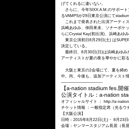
げてくれるに違いない。
さらに、今年SIXX:A.M.のサポ
るVAMPSが29日東京公演にてstadiu
これまで発表された出演アーティストは、
浜崎あゆみ、倖田來未、ソナーポケット、TRF
らにCrystal Kay(初出演)、浜崎
東京公演初日8月29日(土) はSUPER
決定している。
最終日、8月30日(日)は浜崎あゆみが
アーティストが夏の夜を華やかに彩
大阪と東京の2会場にて、夏を締め
中。尚、今後も、追加アーティスト
——————————-
【a-nation stadium fes
公演タイトル：a-nation stadi
オフィシャルサイト ： http://a-na
チケット情報 ：一般指定席（光るウチワ
【大阪公演】
日時：2015年8月22日(土)・ 8月23日
会場：ヤンマースタジアム長居（長