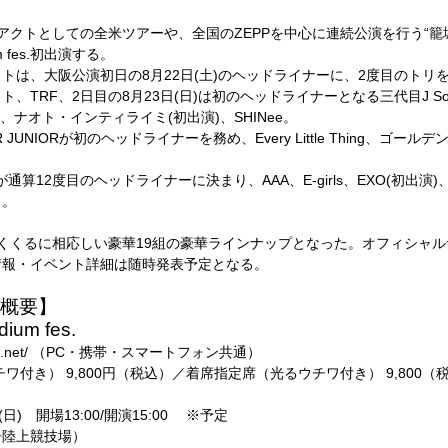
ートアクトとしての全米ツアーや、全国のZEPPを中心に連続公演を行う“
m fes.初出演する。
大阪公演初日の8月22日(土)のヘッドライナーに、2度目のトリを務めるBI
、2日目の8月23日(日)は初のヘッドライナーとなる三代目J Soul Brothe
あゆみ、ナオト・インティライミ(初出演)、SHINee。
 JUNIORが初のヘッドライナーを務め、Every Little Thing、ゴ
通算12度目のヘッドライナーに決まり、AAA、E-girls、EXO(初出演
る。
くくるに相応しい豪華19組の豪華ラインナップとなった。オフィシャル
情報・イベント詳細は随時発表予定となる。
.開催概要】
um fes.
tion.net/ （PC・携帯・スマートフォン共通）
付き） 9,800円（税込）／着席指定席（光るウチワ付き） 9,800（
(日) 開場13:00/開演15:00 ※予定
居陸上競技場）