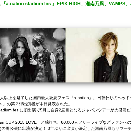
ion stadium fes.』EPIK HIGH、湘南乃風、VAMPS、Ac
人以上を魅了した国内最大級夏フェス『a-nation』。日替わりのヘ
um fes.」の第２弾出演者が本日発表された。
adium fes.に初出演で5月に自身2度目となるジャパンツアーが大盛
am CUP 2015 LOVE」と銘打ち、80,000人フリーライブなどファン
・東京(30日)の両公演に出演が決定！ 3年ぶりに出演が決定した湘南乃風もサ