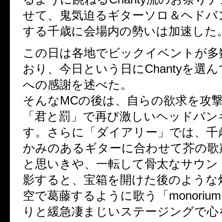
せて、鬼気迫るギターソロ＆ヘドバ
する千歳に会場内の勢いは加速した
この日は各地でビックイベントが多
おり、今日という日にChantyを選
への感謝を述べた。
そんなMCの後は、自らの欲求を攻
「君と罰」で再び激しいヘッドバン
す。さらに「ダイアリー」では、千
かみのあるギターに合わせて芥の歌
と思いきや、一転して骨太なサウン
影すると、宝箱を開けた後のような
空で葛藤するように歌う「monoriu
りと緩急凄まじいステージングで心