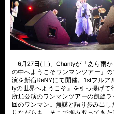
6月27日(土)、Chantyが「あら
の中へようこそワンマンツアー」の
演を新宿ReNYにて開催。1stフルア
tyの世界へようこそ』を引っ提げて
所11公演のワンマンツアーの凱旋
回のワンマン。無謀と語り歩み出し
りながらも、そこで掴み取ってきた