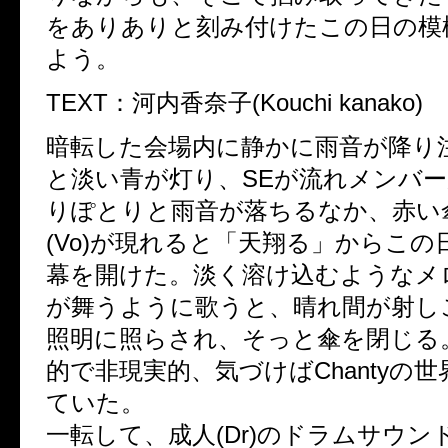
をありありと刻み付けたこの日の模
よう。
TEXT：河内香奈子(Kouchi kanako)
暗転した会場内に静かに雨音が降り
と淡い青が灯り、SEが流れメンバ
りぽとりと雨音が落ちるなか、赤い
(Vo)が現れると「天翔る」からこ
幕を開けた。淡く溶け込むようなメ
が舞うように歌うと、晴れ間が射し
照明に照らされ、そっと傘を閉じる
的で非現実的、気づけばChantyの
ていた。
一転して、成人(Dr)のドラムサウン