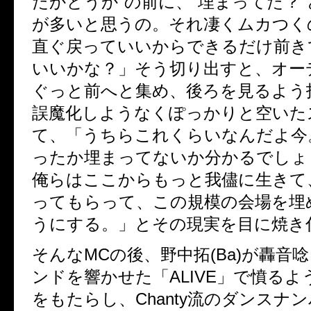
たかどうか”の前に、”埋まってた？
が多いと思うの。それ凄くムカつく
直ぐ戻っていいからできるだけ前き
いいかな？」そう切り出すと、オー
ぐっと前へと集め、後ろを見るよう
誤魔化しようなくぽっかりと空いた
て、「うちらこれくらいなんだよ今
ったか埋まってないか分かるでしょ
俺らはここからもっと我儘に生きて、C
ってもらって、この規模の会場を埋
うにする。」とその現実を目に焼き
そんなMCの後、野中拓(Ba)が轟音
ンドを響かせた「ALIVE」で憤る
をもたらし、Chanty流のダンスナ