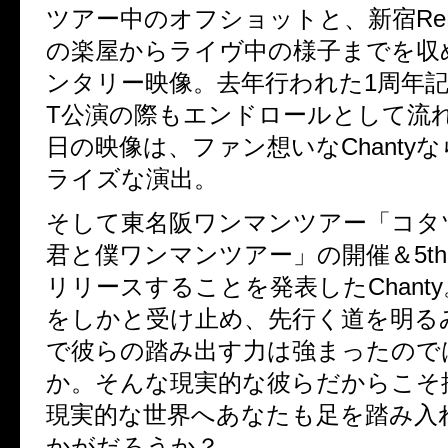
ツアー中のオフショットと、新宿Re
の楽屋からライヴ中の様子までを収
ンタリー映像。去年行われた1周年記念
T公演の際もエンドロールとして流
日の映像は、ファン想いなChanty
ライズな演出。
そして東名阪ワンマンツアー「コタ
君と僕ワンマンツアー」の開催＆5t
リリースすることを発表したChant
をしかと受け止め、先行く道を明る
で彼らの踏み出す力は強まったので
か。そんな現実的な彼らだからこそ
現実的な世界へあなたも足を踏み入
かがだろうか？