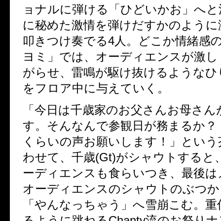
ョナルに弾ける「ひどいかお」へと
に秘めた激情を弾けだすかのように
叩きつけ奏でる4人。どこか情緒感
ヨミ」では、オーディエンスが激し
がらせ、雷鳴が駆け抜けるようなひ
をフロア中に与えていく。
「今日は千歳家のお父さんお母さん
す。そんなんで参観日が務まるか？
くらいの声お願いします！」という
わせて、千歳(Gt)がシャウトする
ーディエンスも食らいつき、最後はメ
オーディエンスのシャウトのぶつか
「やんなっちゃう」へ雪崩こむ。重
るように跳ねるChanty流のお祭り