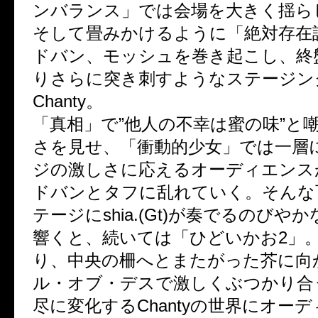
ンバランス」では会場を大きく揺ら
そして畳みかけるように「絶対存在
ドバン、モッシュを巻き起こし、終
りさらに突き刺すようなステージン
Chanty。
「真相」で”他人の不幸は蜜の味”と
さを見せ、「衝動的少女」では一層
ジの激しさに応えるオーディエンス
ドバンとタフに乱れていく。そんな
テージにshia.(Gt)が奏でるのびや
響くと、続いては「ひどいかお2」
り、中央の柵へとまたがった芥に向
ル・オブ・デスで激しくぶつかり合
尽に変化するChantyの世界にオー