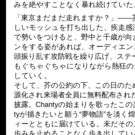
みを絶やすことなく暴れ続けていた
「東京まだまだ走れますか？」――
しいモッシュを打ち出した、疾走感
で勢いをつけると、野中と千歳が向
ンをする姿があれば、オーディエン
頭振り乱す攻防戦を繰り広げ、ステ
もぐちゃぐちゃになりながら熱狂の
していく。
そして、芥の公約の下、この日のた
源化され来場者全員に無料配布され
披露。Chantyの始まりを歌ったこの
tyが描きたいと願う“夢物語”を淡く
ィーとともに届けている。未だその
歩みを止めることなく歩き出してい