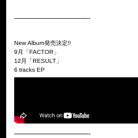
——————————-
New Album発売決定!!
9月「FACTOR」
12月「RESULT」
6 tracks EP
——————————-