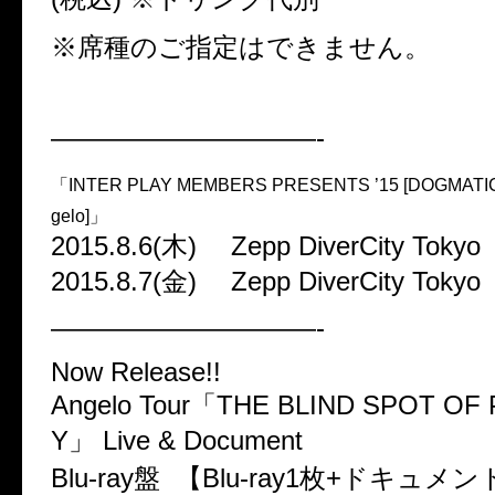
※席種のご指定はできません。
——————————-
「INTER PLAY MEMBERS PRESENTS ’15 [DOGMATIC 
gelo]」
2015.8.6(木) Zepp DiverCity Tokyo
2015.8.7(金) Zepp DiverCity Tokyo
——————————-
Now Release!!
Angelo Tour「THE BLIND SPOT O
Y」 Live & Document
Blu-ray盤 【Blu-ray1枚+ドキュメン