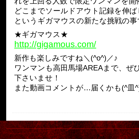
れを上回る人数で限定ワンマンを開
どこまでソールドアウト記録を伸ば
というギガマウスの新たな挑戦の事である
★ギガマウス★
http://gigamous.com/
新作も楽しみですね＼(^o^)／♪
ワンマンも高田馬場AREAまで、ぜ
下さいませ！
また動画コメントが…届くかも(^皿^