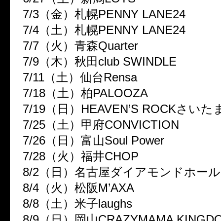
7/3（金）札幌PENNY LANE24
7/4（土）札幌PENNY LANE24
7/7（火）青森Quarter
7/9（木）秋田club SWINDLE
7/11（土）仙台Rensa
7/18（土）柏PALOOZA
7/19（日）HEAVEN’S ROCKさいた
7/25（土）甲府CONVICTION
7/26（日）富山Soul Power
7/28（火）福井CHOP
8/2（日）名古屋ダイアモンドホール
8/4（火）松阪M’AXA
8/8（土）米子laughs
8/9（日）岡山CRAZYMAMA KING