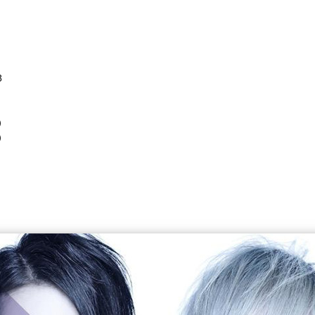
8
）
）