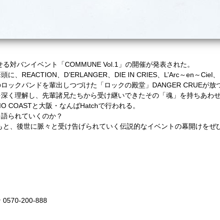
せる対バンイベント「COMMUNE Vol.1」の開催が発表された。
、REACTION、D’ERLANGER、DIE IN CRIES、L’Arc～en～
クバンドを輩出しつづけた「ロックの殿堂」DANGER CRUEが放つ新イ
ム-」を深く理解し、先輩諸兄たちから受け継いできたその「魂」を持ちあわ
O COASTと大阪・なんばHatchで行われる。
を語られていくのか？
信念のもと、後世に脈々と受け告げられていく伝説的なイベントの幕開けを
0-200-888