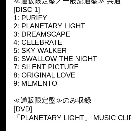
≪通販限定盤／一般流通盤≫ 共通
[DISC 1]
1: PURIFY
2: PLANETARY LIGHT
3: DREAMSCAPE
4: CELEBRATE
5: SKY WALKER
6: SWALLOW THE NIGHT
7: SILENT PICTURE
8: ORIGINAL LOVE
9: MEMENTO
≪通販限定盤≫のみ収録
[DVD]
「PLANETARY LIGHT」 MUSIC CLI