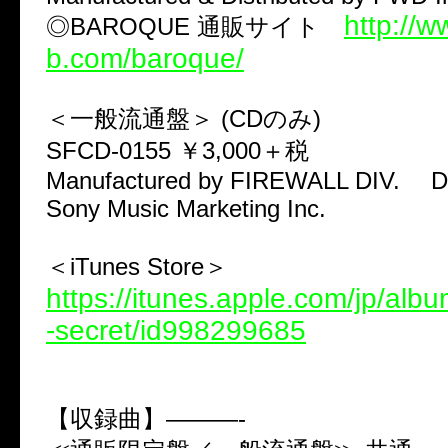
http://w
◎BAROQUE 通販サイト
b.com/baroque/
＜一般流通盤＞ (CDのみ)
SFCD-0155 ￥3,000＋税
Manufactured by FIREWALL DIV. Dis
Sony Music Marketing Inc.
＜iTunes Store＞
https://itunes.apple.com/jp/alb
-secret/id998299685
【収録曲】———-