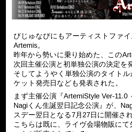
びじゅなびにもアーティストファイ
Artemis。
昨年から勢いに乗り始めた、このArte
次回主催公演と初単独公演の決定を
そしてようやく単独公演のタイトル
ケット発売日なども発表された。
まず主催公演『ArtemiStyle Ver-11
Nagiくん生誕翌日記念公演』が、Nagi
スデー翌日となる7月27日に開催さ
こちらは既に、ライヴ会場物販にて