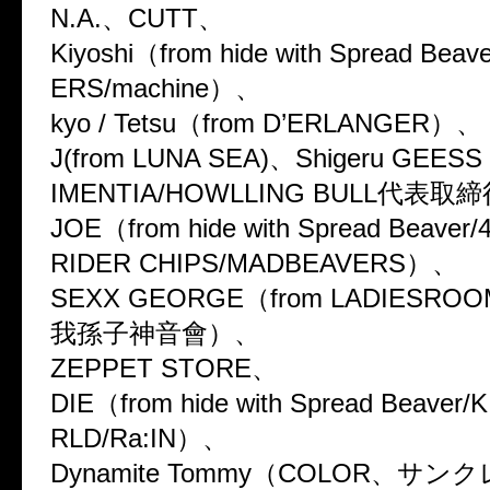
N.A.、CUTT、
Kiyoshi（from hide with Spread Bea
ERS/machine）、
kyo / Tetsu（from D’ERLANGER）、
J(from LUNA SEA)、Shigeru GEESS
IMENTIA/HOWLLING BULL代表取
JOE（from hide with Spread Beave
RIDER CHIPS/MADBEAVERS）、
SEXX GEORGE（from LADIESROO
我孫子神音會）、
ZEPPET STORE、
DIE（from hide with Spread Beaver
RLD/Ra:IN）、
Dynamite Tommy（COLOR、サ