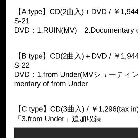
【A type】CD(2曲入)＋DVD / ￥1,944(ta
S-21
DVD：1.RUIN(MV) 2.Documentary o
【B type】CD(2曲入)＋DVD / ￥1,944(ta
S-22
DVD：1.from Under(MVシューティン
mentary of from Under
【C type】CD(3曲入) / ￥1,296(tax in)
「3.from Under」追加収録