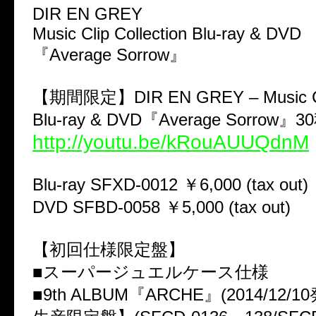
DIR EN GREY
Music Clip Collection Blu-ray & DVD
『Average Sorrow』
【期間限定】DIR EN GREY – Music Clip
Blu-ray & DVD『Average Sorrow』
http://youtu.be/kRouAUUQdnM
Blu-ray SFXD-0012 ￥6,000 (tax out)
DVD SFBD-0058 ￥5,000 (tax out)
【初回仕様限定盤】
■スーパージュエルケース仕様
■9th ALBUM『ARCHE』(2014/12