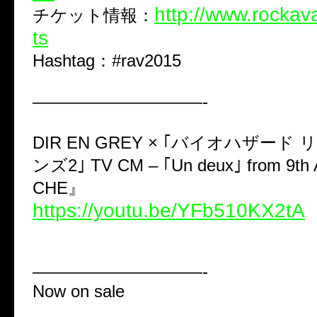
http://www.rockava
チケット情報：
ts
Hashtag：#rav2015
——————————-
DIR EN GREY × ｢バイオハザード
ンズ2｣ TV CM – ｢Un deux｣ from 9t
CHE』
https://youtu.be/YFb510KX2tA
——————————-
Now on sale