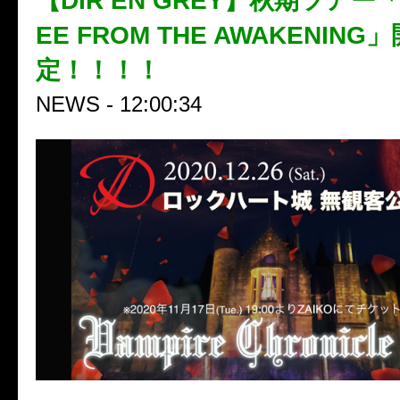
【DIR EN GREY】秋期ツアー「
EE FROM THE AWAKENIN
定！！！！
NEWS - 12:00:34