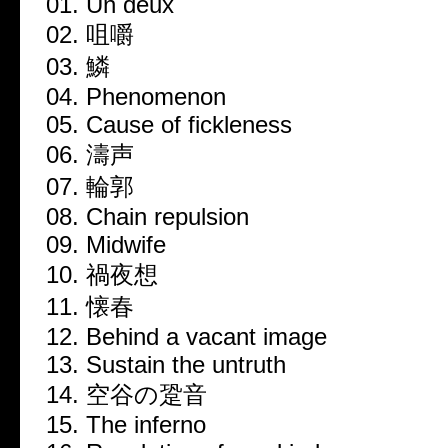
01. Un deux
02. 咀嚼
03. 鱗
04. Phenomenon
05. Cause of fickleness
06. 濤声
07. 輪郭
08. Chain repulsion
09. Midwife
10. 禍夜想
11. 懐春
12. Behind a vacant image
13. Sustain the untruth
14. 空谷の跫音
15. The inferno