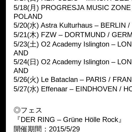
5/18(月) PROGRESJA MUSIC ZONE
POLAND
5/20(水) Astra Kulturhaus – BERLIN
5/21(木) FZW – DORTMUND / GER
5/23(土) O2 Academy Islington – L
AND
5/24(日) O2 Academy Islington – L
AND
5/26(火) Le Bataclan – PARIS / FRA
5/27(水) Effenaar – EINDHOVEN / 
◎フェス
『DER RING – Grüne Hölle Rock』
開催期間：2015/5/29