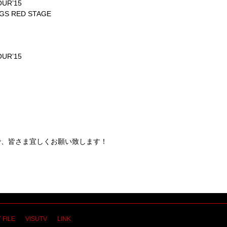
UR’15
GS RED STAGE
UR’15
で、皆さま宜しくお願い致します！
 FILE
VISUTV
LINK