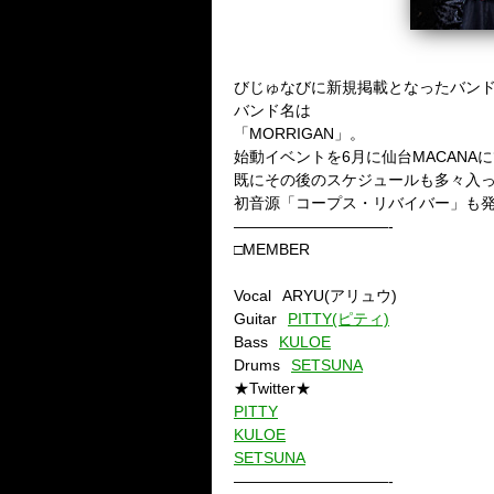
びじゅなびに新規掲載となったバン
バンド名は
「MORRIGAN」。
始動イベントを6月に仙台MACANA
既にその後のスケジュールも多々入
初音源「コープス・リバイバー」も
——————————-
□MEMBER
Vocal
ARYU(アリュウ)
Guitar
PITTY(ピティ)
Bass
KULOE
Drums
SETSUNA
★Twitter★
PITTY
KULOE
SETSUNA
——————————-