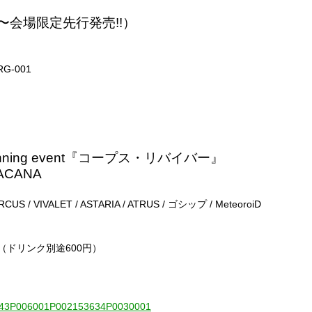
6.14〜会場限定先行発売!!）
G-001
eginning event『コープス・リバイバー』
ACANA
S / VIVALET / ASTARIA / ATRUS / ゴシップ / MeteoroiD
00円（ドリンク別途600円）
010843P006001P002153634P0030001