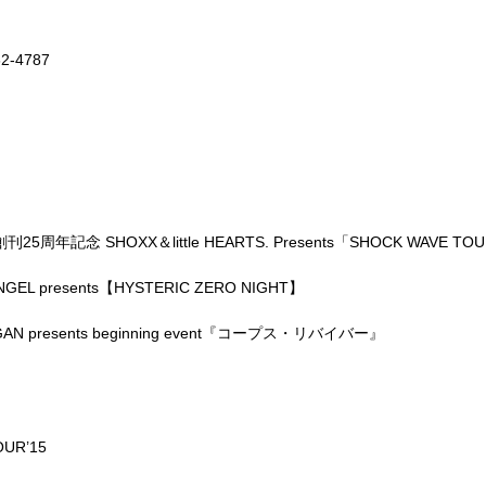
-4787
5周年記念 SHOXX＆little HEARTS. Presents「SHOCK WAVE TOU
EL presents【HYSTERIC ZERO NIGHT】
N presents beginning event『コープス・リバイバー』
UR’15