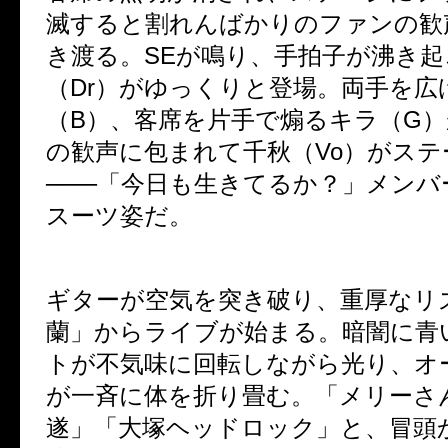
滅すると割れんばかりのファンの歓
き渡る。SEが鳴り、手拍子が沸き起
（Dr）がゆっくりと登場。両手を広げ
（B）、客席を片手で煽るキラ（G
の歓声に包まれて千秋（Vo）がステ
───「今日も生きてるか？」メンバ
スーツ姿だ。
ギターが空気を突き破り、重厚なリ
蘭」からライブが始まる。暗闇に青
トが不気味に回転しながら光り、オ
が一斉に体を折り畳む。「メリーさ
遂」「大塚ヘッドロック」と、冒頭