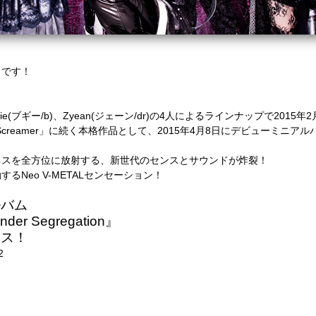
ドです！
Boogie(ブギー/b)、Zyean(ジェーン/dr)の4人によるラインナップで2015
amer」に続く本格作品として、2015年4月8日にデビューミニアルバム『Brave A
ネスを全方位に放射する、新世代のセンスとサウンドが炸裂！
Neo V-METALセンセーション！
ルバム
Under Segregation』
ース！
2