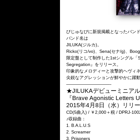
びじゅなびに新規掲載となったバン
バンド名は
JILUKA(ジルカ)。
Ricko(リコ/vo)、Sena(セナ/g)、
限定盤として制作した1stシングル「Scre
Segregation』をリリース。
印象的なメロディーと攻撃的ヘヴィ
尖鋭なアグレッションが鮮やかに躍動する
——————————-
★JILUKAデビューミニア
『Brave Agonistic Letters 
2015年4月8日（水）リリ
CD(5曲入) / ￥2,000＋税 / DPRJ-100
♪収録曲：
1. B.A.L.U.S
2. Screamer
3. Prisoners