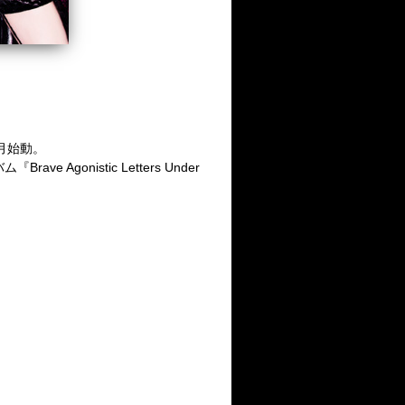
年2月始動。
gonistic Letters Under