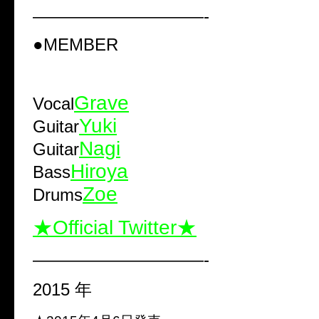
——————————-
●MEMBER
Grave
Vocal
Yuki
Guitar
Nagi
Guitar
Hiroya
Bass
Zoe
Drums
★Official Twitter★
——————————-
2015 年