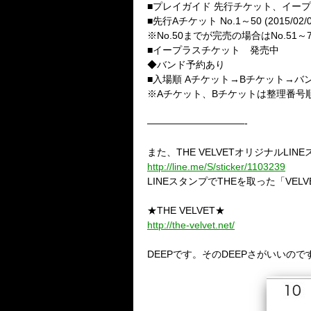
■プレイガイド 先行チケット、イー
■先行Aチケット No.1～50 (2015/0
※No.50までが完売の場合はNo.51
■イープラスチケット 発売中
◆バンド予約あり
■入場順 Aチケット→Bチケット→バ
※Aチケット、Bチケットは整理番号
——————————-
また、THE VELVETオリジナルLI
http://line.me/S/sticker/1103239
LINEスタンプでTHEを取った「VEL
★THE VELVET★
http://the-velvet.net/
DEEPです。そのDEEPさがいいので