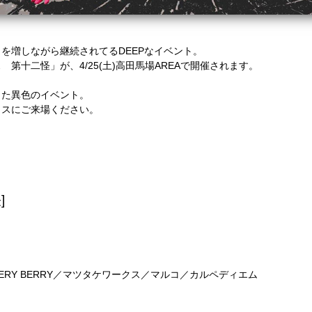
を増しながら継続されてるDEEPなイベント。
ス 第十二怪」が、4/25(土)高田馬場AREAで開催されます。
った異色のイベント。
カスにご来場ください。
]
)／VERY BERRY／マツタケワークス／マルコ／カルペディエム