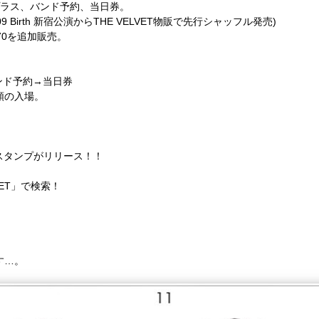
プラス、バンド予約、当日券。
2/09 Birth 新宿公演からTHE VELVET物販で先行シャッフル発売)
～70を追加販売。
ンド予約→当日券
順の入場。
NEスタンプがリリース！！
VET」で検索！
す…。