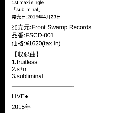
1st maxi single
「subliminal」
発売日:2015年4月23日
発売元:Front Swamp Records
品番:FSCD-001
価格:¥1620(tax-in)
【収録曲】
1.fruitless
2.s±n
3.subliminal
——————————-
LIVE●
2015年