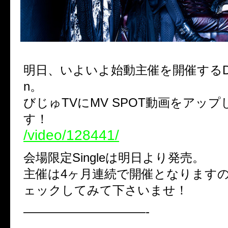
明日、いよいよ始動主催を開催するDead 
n。
びじゅTVにMV SPOT動画をアッ
す！
/video/128441/
会場限定Singleは明日より発売。
主催は4ヶ月連続で開催となります
ェックしてみて下さいませ！
——————————-