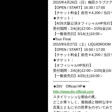
2015年4月26日（日）梅田クラブク
【OPEN / START】16:30 / 17:00
【チケット料金】前売￥4,200 / 
★チケット：
【4/26大阪公演オフィシャルHP先行
受付期間：2/4(水)12:00～2/20(金)16:
【一般発売日】3/14(土)10:00～
■Tour Final
2015年6月27日（土）LIQUIDROOM
【OPEN / START】16:00 / 17:00
【チケット料金】前売￥4,200 / 
★チケット：
【オフィシャルHP先行】
受付期間：2/4(水)12:00～2/20(金)16:
【一般発売日】4/25(土)10:00～
——————————-
★DIV Official HP★
http://www.div-official.com
スタイリッシュな都会の夜。
どこか寒々しく、孤独感と独特な冷
言葉とともにその世界をのぞいてみ