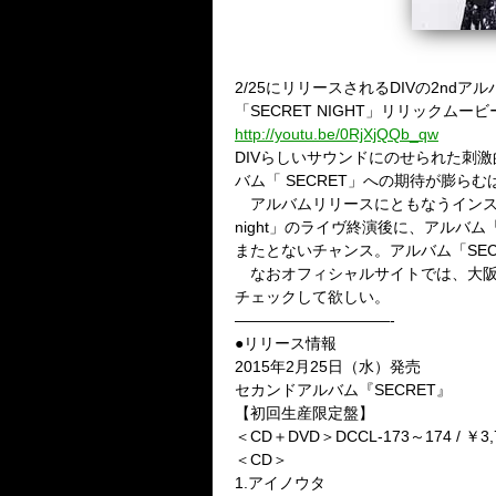
2/25にリリースされるDIVの2ndア
「SECRET NIGHT」リリックム
http://youtu.be/0RjXjQQb_qw
DIVらしいサウンドにのせられた刺
バム「 SECRET」への期待が膨らむ
アルバムリリースにともなうインストアイ
night」のライヴ終演後に、アルバ
またとないチャンス。アルバム「SE
なおオフィシャルサイトでは、大阪QU
チェックして欲しい。
——————————-
●リリース情報
2015年2月25日（水）発売
セカンドアルバム『SECRET』
【初回生産限定盤】
＜CD＋DVD＞DCCL-173～174 / ￥3
＜CD＞
1.アイノウタ