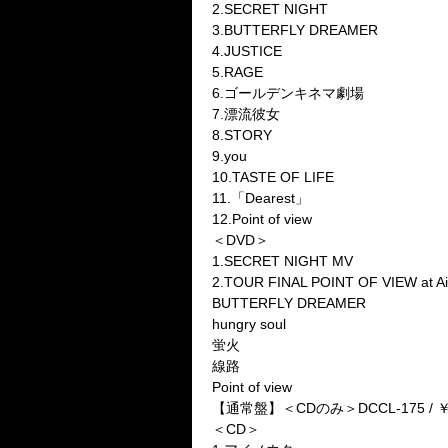
2.SECRET NIGHT
3.BUTTERFLY DREAMER
4.JUSTICE
5.RAGE
6.ゴールデンキネマ劇場
7.漂流彼女
8.STORY
9.you
10.TASTE OF LIFE
11.「Dearest」
12.Point of view
＜DVD＞
1.SECRET NIGHT MV
2.TOUR FINAL POINT OF VIEW at Aii
BUTTERFLY DREAMER
hungry soul
蛍火
線路
Point of view
【通常盤】＜CDのみ＞DCCL-175 / ￥
＜CD＞