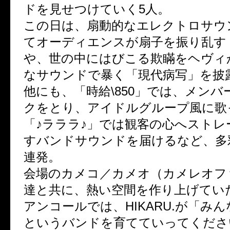
ドを見せつけていく5人。
この日は、扇動的なエレクトロサウ
てオーディエンスが扇子を振り乱す
や、世の中にはびこる欺瞞をヘヴィ
なサウンドで暴く「現代病写」を披
他にも、「時給\850」では、メンバ
クをとり、アイドルグループ風に歌
「♪ラララ♪」では観客の心へストレ
すバンドサウンドを届けるなど、多
連発。
会場のカメコ／カメオ（カメレオフ
達と共に、熱い空間を作り上げてい
アンコールでは、HIKARU.が「み
というバンドを育てていってくださ