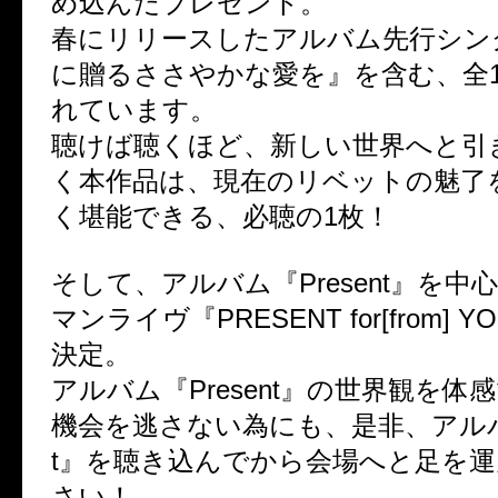
め込んだプレゼント。
春にリリースしたアルバム先行シン
に贈るささやかな愛を』を含む、全1
れています。
聴けば聴くほど、新しい世界へと引
く本作品は、現在のリベットの魅了
く堪能できる、必聴の1枚！
そして、アルバム『Present』を中
マンライヴ『PRESENT for[from]
決定。
アルバム『Present』の世界観を体
機会を逃さない為にも、是非、アルバム
t』を聴き込んでから会場へと足を
さい！