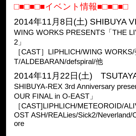
□■□■□■イベント情報■□■□■□
2014年11月8日(土) SHIBUYA V
WING WORKS PRESENTS「THE LI
2」
［CAST］LIPHLICH/WING WORKS/
T/ALDEBARAN/defspiral/他
2014年11月22日(土) TSUTAYA
SHIBUYA-REX 3rd Anniversary pres
OUR FINAL in O-EAST」
［CAST]LIPHLICH/METEOROID/ALI
OST ASH/REALies/Sick2/Neverland/C
ore