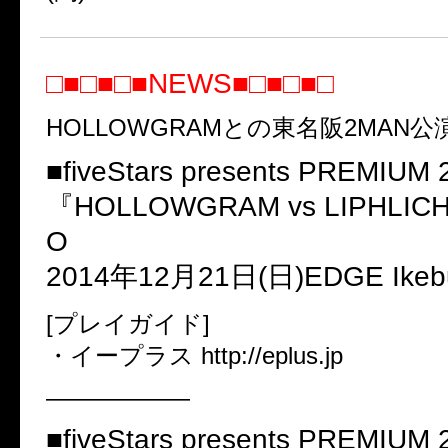
□■□■□■NEWS■□■□■□
HOLLOWGRAMとの東名阪2MAN
■fiveStars presents PREMIUM
『HOLLOWGRAM vs LIPHLI
O
2014年12月21日(日)EDGE Ikeb
[プレイガイド]
・イープラス http://eplus.jp
——————
■fiveStars presents PREMIUM