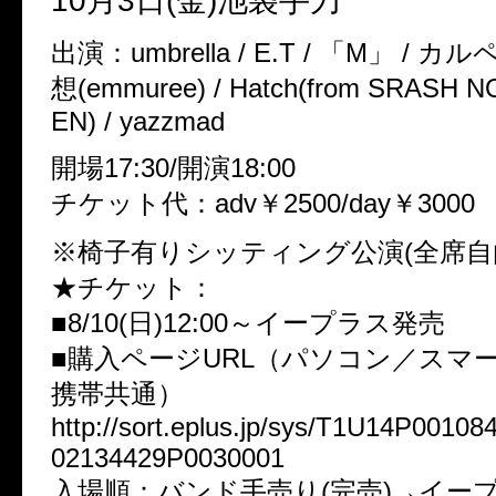
10月3日(金)池袋手刀
出演：umbrella / E.T / 「M」 / カ
想(emmuree) / Hatch(from SRASH 
EN) / yazzmad
開場17:30/開演18:00
チケット代：adv￥2500/day￥3000
※椅子有りシッティング公演(全席自
★チケット：
■8/10(日)12:00～イープラス発売
■購入ページURL（パソコン／スマ
携帯共通）
http://sort.eplus.jp/sys/T1U14P001
02134429P0030001
入場順：バンド手売り(完売)→イープ