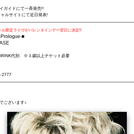
レイガイドにて一斉発売!!
ャルサイトにて近日発表!
ル限定ライヴがバレンタインデー翌日に決定!!
-Prologue-■
HASE
)/DRINK代別 ※３歳以上チケット必要
-2777
ルでございます♪