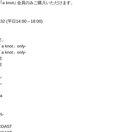
LUB ｢a knot｣ 会員のみご購入いただけます。
32 (平日14:00～18:00)
FE」
 knot」only-
 knot」only-
館
館
ル
ル
a
ール
COAST