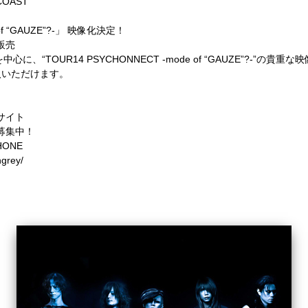
COAST
 of “GAUZE”?-」 映像化決定！
定販売
中心に、“TOUR14 PSYCHONNECT -mode of “GAUZE”?-”の貴重
入いただけます。
ンサイト
員募集中！
PHONE
ngrey/