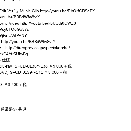
Edit Ver.)」Music Clip http://youtu.be/RbQrfGBSaPY
u.be/BBBdWfw8vfY
ic Video http://youtu.be/kbUQdj0CWZ8
e/sy8TOoGo87s
e/jtvnUWIPANY
/youtu.be/BBBdWfw8vfY
direngrey.co.jp/special/arche/
/C4Afr5UkyBg
ジ仕様
u-ray) SFCD-0136〜138 ￥9,000＋税
VD) SFCD-0139〜141 ￥8,000＋税
3 ￥3,400＋税
通常盤≫ 共通