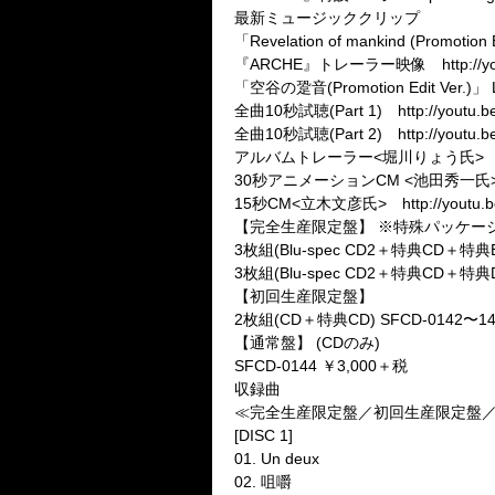
最新ミュージッククリップ
「Revelation of mankind (Promotion 
『ARCHE』トレーラー映像 http://yout
「空谷の跫音(Promotion Edit Ver.)」 Lyr
全曲10秒試聴(Part 1) http://youtu.b
全曲10秒試聴(Part 2) http://youtu.b
アルバムトレーラー<堀川りょう氏> http:/
30秒アニメーションCM <池田秀一氏> http://
15秒CM<立木文彦氏> http://youtu.be
【完全生産限定盤】 ※特殊パッケー
3枚組(Blu-spec CD2＋特典CD＋特典Bl
3枚組(Blu-spec CD2＋特典CD＋特典D
【初回生産限定盤】
2枚組(CD＋特典CD) SFCD-0142〜14
【通常盤】 (CDのみ)
SFCD-0144 ￥3,000＋税
収録曲
≪完全生産限定盤／初回生産限定盤／
[DISC 1]
01. Un deux
02. 咀嚼