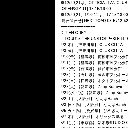
※12/20,21は、OFFICIAL FAN C
[OPEN/START] 18:15/19:00
※12/20,21、1/10,11は、17:15/18:00
[総合問合せ] NEXTROAD 03-5712-52
===============
DIR EN GREY
「TOUR15 THE UNSTOPPABLE LI
4/2(木) 【神奈川県】 CLUB CITTA’ -「a
4/3(金) 【神奈川県】 CLUB CITTA’ -「a
4/10(金) 【群馬県】 前橋市民文化会
4/11(土) 【群馬県】 前橋市民文化会
4/17(金) 【宮城県】 仙台市民会館
4/25(土) 【石川県】 金沢市文化ホー
4/26(日) 【長野県】 ホクト文化ホー
4/28(火) 【愛知県】 Zepp Nagoya
4/29(水・祝) 【愛知県】 Zepp Nagoy
5/2(土) 【大阪府】 なんばHatch
5/3(日・祝) 【大阪府】 なんばHatch
5/5(火・祝) 【愛媛県】 ひめぎんホ
5/7(木) 【大阪府】 オリックス劇場
5/11(月) 【東京都】 新木場STUDIO 