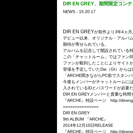
DIR EN GREY、期間限定
NEWS - 15:20:17
DIR EN GREY
が前作より3年4ヵ
デビュー以来、オリジナル・アルバム
期待が寄せられている。
アルバムを記念して開設されている
この「チャットルーム」ではファン
ファンが殺到したことによりサイト
登場を予定していたDie（Gt）か
「ARCHE聞きながらPC前でスタ
今後もメンバーがチャットルームに
入されているIDとパスワードが必要
DIR EN GREYメンバーと貴重
『ARCHE』特設ページ http://direngrey.
===============
DIR EN GREY
9th ALBUM 『ARCHE』
2014年12月10日RELEASE
『ARCHE』特設ページ http://direngrey.