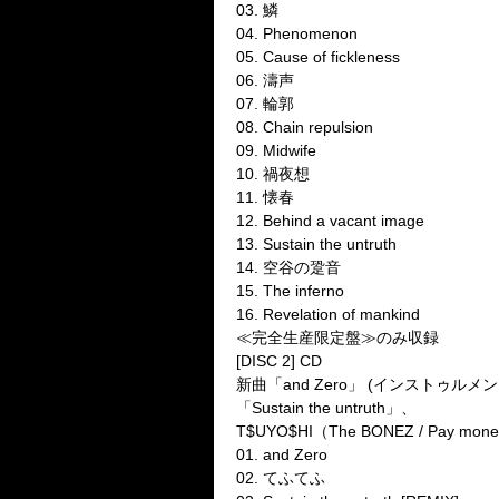
03. 鱗
04. Phenomenon
05. Cause of fickleness
06. 濤声
07. 輪郭
08. Chain repulsion
09. Midwife
10. 禍夜想
11. 懐春
12. Behind a vacant image
13. Sustain the untruth
14. 空谷の跫音
15. The inferno
16. Revelation of mankind
≪完全生産限定盤≫のみ収録
[DISC 2] CD
新曲「and Zero」 (インスト
「Sustain the untruth」、
T$UYO$HI（The BONEZ / Pay
01. and Zero
02. てふてふ