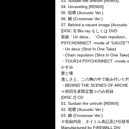
03. Sustain the untruth [REMIX]
04. Unraveling [REMIX]
05. 咀嚼 (Acoustic Ver.)
06. 鱗 (Crossover Ver.)
07. Behind a vacant image (Acoustic 
[DISC 3] Blu-ray もしくは DVD
新曲「Un deux」「Chain rep
PSYCHONNECT -mode of 
・Un deux (Shot In One Take)
・Chain repulsion (Shot In One Take
・TOUR14 PSYCHONNECT -mode of
かすみ
蜜と唾
激しさと、この胸の中で絡み付いた
・BEHIND THE SCENES OF ARCHE
≪初回生産限定盤≫のみ収録
[DISC 2] CD
01. Sustain the untruth [REMIX]
02. 咀嚼 (Acoustic Ver.)
03. 鱗 (Crossover Ver.)
※収録内容、タイトル表記及び仕様
Manufactured by FIREWALL DIV.