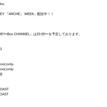
Inc.
REY 『ARCHE』 WEEK」配信中！！
EY×Boo CHANNEL』は20:00〜を予定しております。
D
ot｣only-
ot｣only-
館
OAST
OAST