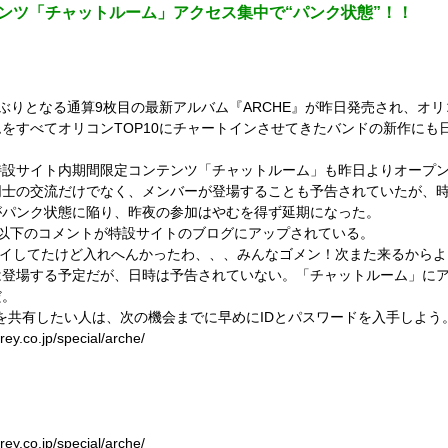
コンテンツ「チャットルーム」アクセス集中で“パンク状態”！！
月ぶりとなる通算9枚目の最新アルバム『ARCHE』が昨日発売され、オ
をすべてオリコンTOP10にチャートインさせてきたバンドの新作にも
特設サイト内期間限定コンテンツ「チャットルーム」も昨日よりオープ
同士の交流だけでなく、メンバーが登場することも予告されていたが、
がパンク状態に陥り、昨夜の参加はやむを得ず延期になった。
らは以下のコメントが特設サイトのブログにアップされている。
ンバイしてたけど入れへんかったわ、、、みんなゴメン！次また来るから
は登場する予定だが、日時は予告されていない。「チャットルーム」に
だ。
な時間を共有したい人は、次の機会までに早めにIDとパスワードを入手しよう
co.jp/special/arche/
co.jp/special/arche/