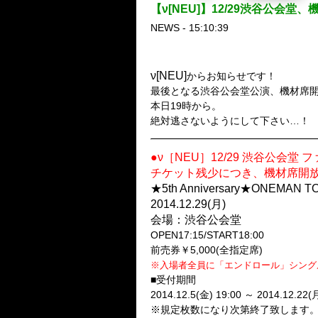
【ν[NEU]】12/29渋谷公
NEWS - 15:10:39
ν[NEU]
からお知らせです！
最後となる渋谷公会堂公演、機材席
本日19時から。
絶対逃さないようにして下さい…！
●ν［NEU］12/29 渋谷公会堂
チケット残少につき、機材席開放
★5th Anniversary★ONEMAN
2014.12.29(月)
会場：渋谷公会堂
OPEN17:15/START18:00
前売券￥5,000(全指定席)
※入場者全員に「エンドロール」シング
■受付期間
2014.12.5(金) 19:00 ～ 2014.12.22(月
※規定枚数になり次第終了致します