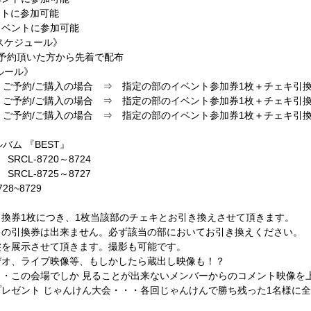
ベントに参加可能
イベントに参加可能
スケジュール》
金ご予約頂いた方から先着で配布
ルール》
724）ご予約/ご購入の場合 ⇒ 指定の部のイベント参加券1枚＋チェキ引
727）ご予約/ご購入の場合 ⇒ 指定の部のイベント参加券1枚＋チェキ引
729）ご予約/ご購入の場合 ⇒ 指定の部のイベント参加券1枚＋チェキ引
ルバム 『BEST』
CL-8720～8724
CL-8725～8727
8~8729
換券1枚につき、1枚当該部のチェキとお引き換えさせて頂きます。
キの引換券は出来ません。必ず該当の部においてお引き換えください。
裳を展示させて頂きます。撮影も可能です。
デオ、ライブ映像等、もしかしたら蔵出し映像も！？
・この会場でしか 見ることが出来ないメンバーからのコメント映像を
レゼント じゃんけん大会・・・各回じゃんけんで勝ち残った1名様に