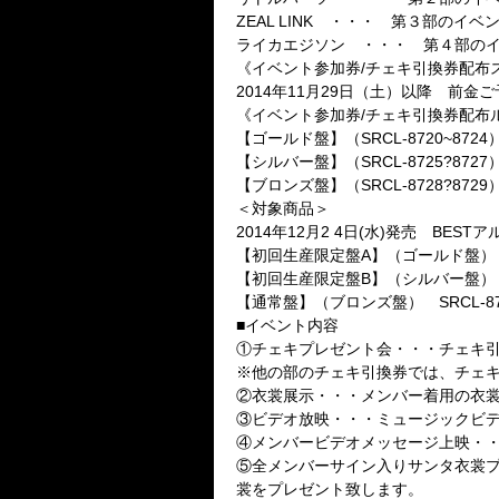
ZEAL LINK ・・・ 第３部のイ
ライカエジソン ・・・ 第４部の
《イベント参加券/チェキ引換券配布
2014年11月29日（土）以降 前
《イベント参加券/チェキ引換券配布
【ゴールド盤】（SRCL-8720~8
【シルバー盤】（SRCL-8725?8
【ブロンズ盤】（SRCL-8728?8
＜対象商品＞
2014年12月2 4日(水)発売 BESTア
【初回生産限定盤A】（ゴールド盤） SR
【初回生産限定盤B】（シルバー盤） SR
【通常盤】（ブロンズ盤） SRCL-872
■イベント内容
①チェキプレゼント会・・・チェキ引
※他の部のチェキ引換券では、チェ
②衣裳展示・・・メンバー着用の衣
③ビデオ放映・・・ミュージックビ
④メンバービデオメッセージ上映・・
⑤全メンバーサイン入りサンタ衣裳プ
裳をプレゼント致します。