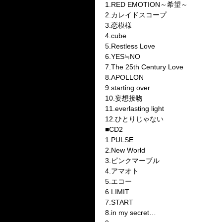
1.RED EMOTION～希望～
2.カレイドスコープ
3.恋模様
4.cube
5.Restless Love
6.YES≒NO
7.The 25th Century Love
8.APOLLON
9.starting over
10.妄想接吻
11.everlasting light
12.ひとりじゃない
■CD2
1.PULSE
2.New World
3.ピンクマーブル
4.アマオト
5.エコー
6.LIMIT
7.START
8.in my secret…