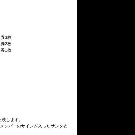
換券3枚
換券2枚
換券1枚
上映します。
全メンバーのサインが入ったサンタ衣