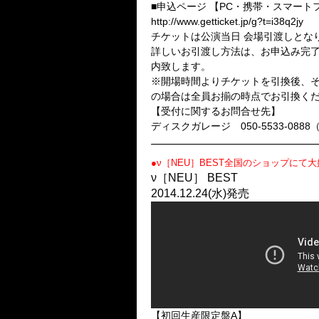
■申込ページ 【PC・携帯・スマート
http://www.getticket.jp/g?t=i38q2jy
チケットは公演当日 会場引渡しとな
詳しいお引渡し方法は、お申込み完
内致します。
※開場時間よりチケットを引換後、そ
の場合は全員お揃の時点でお引換く
【受付に関するお問合せ先】
ディスクガレージ 050-5533-0888（平
●ν［NEU］BEST全国のショップにて大
ν［NEU］ BEST
2014.12.24(水)発売
【初回生産限定盤A】