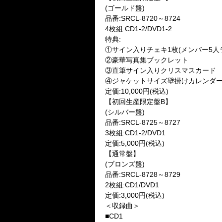
(ゴールド盤)
品番:SRCL-8720～8724
4枚組:CD1-2/DVD1-2
特典:
①サイン入りチェキ1枚(メンバー5人
②豪華写真集ブックレット
③直筆サイン入りクリスマスカード
④ジャケットサイズ壁掛けカレンダ
定価:10,000円(税込)
【初回生産限定盤B】
(シルバー盤)
品番:SRCL-8725～8727
3枚組:CD1-2/DVD1
定価:5,000円(税込)
【通常盤】
(ブロンズ盤)
品番:SRCL-8728～8729
2枚組:CD1/DVD1
定価:3,000円(税込)
＜収録曲＞
■CD1