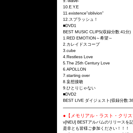
9.-wave-
10.E.Y.E
11.existence”oblivion”
12.スプラッシュ！
■DVD1
BEST MUSIC CLIPS(収録分数:41分)
1.RED EMOTION～希望～
2.カレイドスコープ
3.cube
4.Restless Love
5.The 25th Century Love
6.APOLLON
7.starting over
8.妄想接吻
9.ひとりじゃない
■DVD2
BEST LIVE ダイジェスト(収録分数:3
●【メモリアル・ラスト・クリス
ν[NEU] BESTアルバムのリリー
是非とも皆様ご参加ください！！！