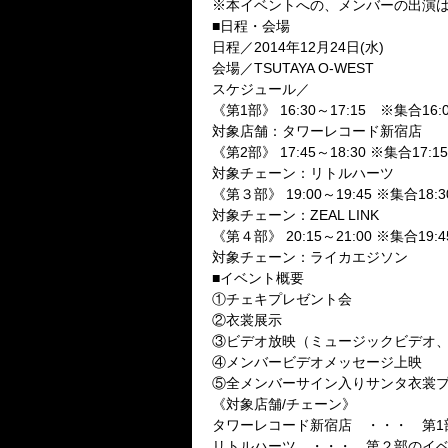
※本イベントへの、メンバーの出演
■日程・会場
日程／2014年12月24日(水)
会場／TSUTAYA O-WEST
スケジュール／
《第1部》 16:30～17:15 ※集合16:
対象店舗：タワーレコード新宿店
《第2部》 17:45～18:30 ※集合17:15
対象チェーン：リトルハーツ
《第３部》 19:00～19:45 ※集合18:3
対象チェーン：ZEAL LINK
《第４部》 20:15～21:00 ※集合19:4
対象チェーン：ライカエジソン
■イベント概要
①チェキプレゼント会
②衣裳展示
③ビデオ放映（ミュージックビデオ
④メンバービデオメッセージ上映
⑤全メンバーサイン入りサンタ衣裳プ
《対象店舗/チェーン》
タワーレコード新宿店 ・・・ 第1
リトルハーツ ・・・ 第２部のイ