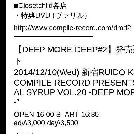
■Closetchild各店
・特典DVD (ヴァリル)
http://www.compile-record.com/dmd2
———————————
【DEEP MORE DEEP#2】
ト
2014/12/10(Wed) 新宿RUIDO K
COMPILE RECORD PRESENT
AL SYRUP VOL.20 -DEEP MO
-”
OPEN 16:00 START 16:30
adv\3,000 day\3,500