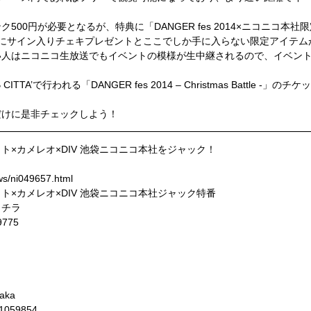
00円が必要となるが、特典に「DANGER fes 2014×ニコニコ本
様にサイン入りチェキプレゼントとここでしか手に入らない限定アイテム
い人はニコニコ生放送でもイベントの模様が生中継されるので、イベン
TA’で行われる「DANGER fes 2014 – Christmas Battle -」の
だけに是非チェックしよう！
ユナイト×カメレオ×DIV 池袋ニコニコ本社をジャック！
ws/ni049657.html
ユナイト×カメレオ×DIV 池袋ニコニコ本社ジャック特番
コチラ
89775
_baka
co1059854