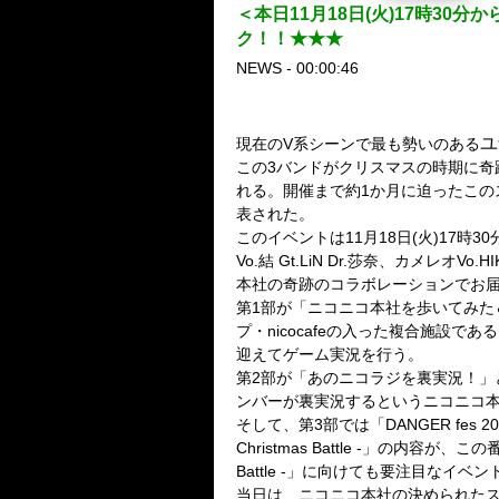
＜本日11月18日(火)17時3
ク！！★★★
NEWS - 00:00:46
ユ
現在のV系シーンで最も勢いのある
この3バンドがクリスマスの時期に奇跡の集結をす
れる。開催まで約1か月に迫ったこの
表された。
このイベントは11月18日(火)17
Vo.結 Gt.LiN Dr.莎奈、カメレオVo.HI
本社の奇跡のコラボレーションでお届
第1部が「ニコニコ本社を歩いてみた
プ・nicocafeの入った複合施
迎えてゲーム実況を行う。
第2部が「あのニコラジを裏実況！
ンバーが裏実況するというニコニコ
そして、第3部では「DANGER fes 
Christmas Battle -」の内容が
Battle -」に向けても要注目なイベ
当日は、ニコニコ本社の決められた