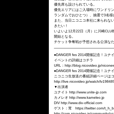
優先席も設けられている。
優先エリアにはご入場時にワンドリンク5
ランダムでおひとつ）、抽選で3名
また、当日ニコニコ本社に来られな
きたい！
いよいよ12月22日（月）に川崎CLUB CIT
開始となる。
チケット争奪戦が予想される公演な
●DANGER fes 2014開催記念！
イベントの詳細はコチラ
URL：http://blog.nicovideo.jp/nicone
●DANGER fes 2014開催記念！
ニコニコ生放送の番組詳細ページは
http://live.nicovideo.jp/watch/lv1984
▼出演者
ユナイト http://www.unite-jp.com
カメレオ http://www.kameleo.jp
DIV http://www.div-official.com
ゲスト：茸 https://twitter.com/t_h
http://com.nicovideo.jp/community/