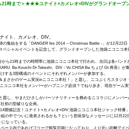
0分から21時まで＞★★★ユナイト×カメレオ×DIVがグランドオ
ナイト、カメレオ、DIV。
る「DANGER fes 2014 – Christmas Battle -」が12月2
スペシャルイベントを記念して、グランドオープンした池袋ニコニコ本
時30分から21時までの時間帯に池袋ニコニコ本社で行われ、当日は各バン
KARU. Ba.Kouichi Dr.Takeshi、DIV：Vo.CHISA Ba.ちょび Gt.将
けする3部構成のイベントにそれぞれメンバーが参加する。
＆まさかのゲーム実況inニコニコ本社！」と題し、ニコぶくろスタジオ
設であるニコニコ本社をメンバーがハプニング必須？でねり歩き、現在ゲーム
」と題し、やまだひさしがパーソナリティーを務めるニコラジにメンバー
本社初の型破りな企画。
2014開催記念！ユナイト×カメレオ×DIV 池袋ニコニコ本社ジャック特番」と題し
、この番組の中でついに発表されるかも？という意味深なメッセージに12月22日の「DANG
ントになっている。
スペース内であればフリーで観覧可能になっており、より近い距離でイ