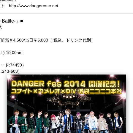
//www.dangercrue.net
 Battle-」■
’
￥4,500/当日￥5,000（ 税込、ドリンク代別）
 10:00am
ード:74459）
243-603）