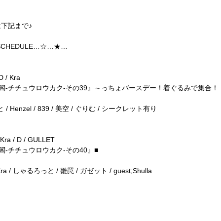
下記まで♪
SCHEDULE…☆…★…
/ Kra
『地中楼閣-チチュウロウカク-その39』～っちょバースデー！着ぐるみで集合！
Henzel / 839 / 美空 / ぐりむ / シークレット有り
 / D / GULLET
中楼閣-チチュウロウカク-その40』■
 しゃるろっと / 雛罠 / ガゼット / guest;Shulla