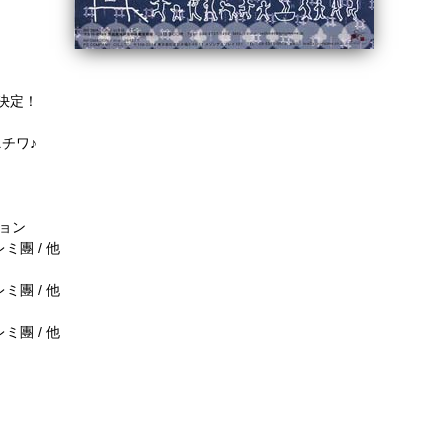
決定！
チワ♪
ョン
ミ團 / 他
ミ團 / 他
ミ團 / 他