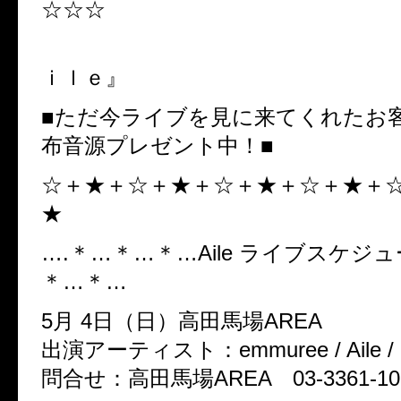
☆☆☆
『
ｉｌｅ』
■ただ今ライブを見に来てくれたお
布音源プレゼント中！■
☆＋★＋☆＋★＋☆＋★＋☆＋★＋
★
….＊…＊…＊…Aile ライブスケジ
＊…＊…
5月 4日（日）高田馬場AREA
出演アーティスト：emmuree / Aile /
問合せ：高田馬場AREA 03-3361-10