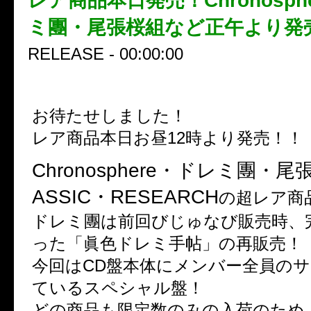
レア商品本日発売！Chronosph
ミ團・尾張桜組など正午より発
RELEASE - 00:00:00
お待たせしました！
レア商品本日お昼12時より発売！！
Chronosphere・ドレミ團・尾
ASSIC・RESEARCH
の超レア商
ドレミ團は前回びじゅなび販売時、
った「眞色ドレミ手帖」の再販売！
今回はCD盤本体にメンバー全員の
ているスペシャル盤！
どの商品も限定数のみの入荷のため