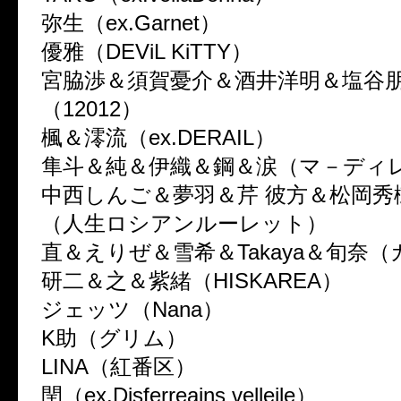
弥生（ex.Garnet）
優雅（DEViL KiTTY）
宮脇渉＆須賀憂介＆酒井洋明＆塩谷
（12012）
楓＆澪流（ex.DERAIL）
隼斗＆純＆伊織＆鋼＆涙（マ－ディ
中西しんご＆夢羽＆芹 彼方＆松岡秀樹
（人生ロシアンルーレット）
直＆えりぜ＆雪希＆Takaya＆旬奈
研二＆之＆紫緒（HISKAREA）
ジェッツ（Nana）
K助（グリム）
LINA（紅番区）
閏（ex.Disferreains velleile）