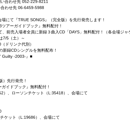
わせ先 052-229-8211
せ先 06-6459-5988
会場にて『TRUE SONGS』（完全版）を先行発売します！
003ツアーガイドブック』無料配付！
して、前売入場者全員に新録３曲入CD「DAYS」無料配付！（各会場ジャ
7/5（土）～
00（ドリンク代別）
の新録CDシングルを無料配布！
Guilty -2003-』■
全版）先行発売！
ツアーガイドブック』無料配付！
52）、ローソンチケット（L:35418）、会場にて
0
チケット（L:19686）、会場にて