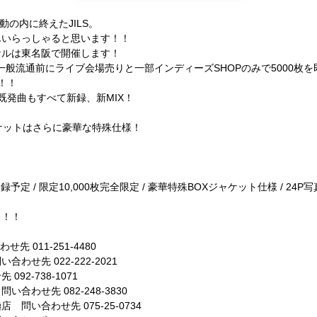
も感動の内に終えた
JILS
。
んいらっしゃると思います！！
ナルは東名阪で開催します！
一般流通前にライブ会場売りと一部インディーズSHOPのみで5000枚を即完し
！！
既発曲もすべて新録、新MIX！
。
ケットはさらに豪華な特殊仕様！
。
全7曲収録予定 / 限定10,000枚完全限定 / 豪華特殊BOXジャケット仕様 /
よ！！
先 011-251-4480
わせ先 022-222-2021
92-738-1071
合わせ先 082-248-3830
問い合わせ先 075-25-0734