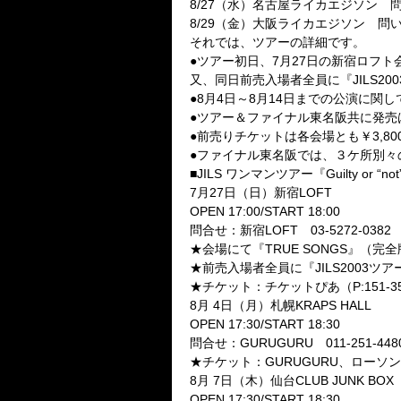
8/27（水）名古屋ライカエジソン 問い合
8/29（金）大阪ライカエジソン 問い合わ
それでは、ツアーの詳細です。
●ツアー初日、7月27日の新宿ロフト
又、同日前売入場者全員に『JILS2
●8月4日～8月14日までの公演に関
●ツアー＆ファイナル東名阪共に発売は
●前売りチケットは各会場とも￥3,8
●ファイナル東名阪では、３ケ所別々
■JILS ワンマンツアー『Guilty or “not” 
7月27日（日）新宿LOFT
OPEN 17:00/START 18:00
問合せ：新宿LOFT 03-5272-0382
★会場にて『TRUE SONGS』（完
★前売入場者全員に『JILS2003
★チケット：チケットぴあ（P:151-3
8月 4日（月）札幌KRAPS HALL
OPEN 17:30/START 18:30
問合せ：GURUGURU 011-251-448
★チケット：GURUGURU、ローソン
8月 7日（木）仙台CLUB JUNK BOX
OPEN 17:30/START 18:30