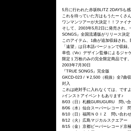
5月に行われた赤坂BLITZ 2DAYS
これを待っていた方はもうたーくさ
ワンマンツアーが大決定！！ファイ
そして、2003年5月2日に発売され、
SONGS』全国流通版がリリース決定
このアイテム、1曲が追加収録され、
「遠望」は日本語バージョンで収録
幸也（Vo）デザイン監修によるジャ
限定１万枚のみの完全限定商品です
2003年7月30日
『TRUE SONGS』完全版
GKCD-023 / ￥2,500（税抜）
封入
これは絶対手に入れなくては、です
♪インストアイベントもあります♪
8/03（日）札幌GURUGURU 問い合わせ
8/06（水）仙台スーパーレコード 問い合
8/10（日）福岡ＮＯＩＺ 問い合わせ先 0
8/12（火）広島マジカルスクエアー 問い
8/15（金）京都ビーバーレコード京極店 