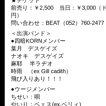
★チケット
前売り：￥2,500 当日：￥3,000（
円）
問い合わせ：BEAT（052）760-2477
＜出演バンド＞
●四暗KORNメンバー
葉月 デスゲイズ
ナオキ デスゲイズ
麻耶 半ラヂオ
時雨 （ex Gill cadith）
飛び入りあり！！！
●ウージメンバー
ちせい：唄
やいり：ベェス(ex.ベリィ)