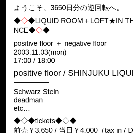
ようこそ、3650日分の逆回転へ。
◆
◇
◆LIQUID ROOM＋LOFT★IN T
NCE◆
◇
◆
positive floor ＋ negative floor
2003.11.03(mon)
17:00 / 18:00
positive floor / SHINJUKU LI
━━━━━
Schwarz Stein
deadman
etc…
◆◇◆tickets◆◇◆
前売￥3,650 / 当日￥4,000（tax in /