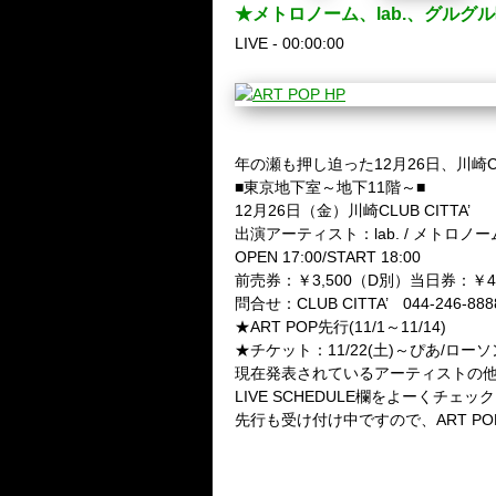
★メトロノーム、lab.、グル
LIVE - 00:00:00
年の瀬も押し迫った12月26日、川崎C
■東京地下室～地下11階～■
12月26日（金）川崎CLUB CITTA’
出演アーティスト：lab. / メトロノーム
OPEN 17:00/START 18:00
前売券：￥3,500（D別）当日券：￥4
問合せ：CLUB CITTA’ 044-246-8888
★ART POP先行(11/1～11/14)
★チケット：11/22(土)～ぴあ/ローソン
現在発表されているアーティストの
LIVE SCHEDULE欄をよーくチェ
先行も受け付け中ですので、ART POP