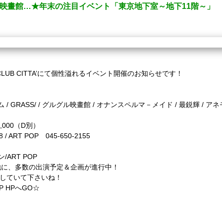
グル映畫館…★年末の注目イベント「東京地下室～地下11階～」
LUB CITTA’にて個性溢れるイベント開催のお知らせです！
 / GRASS/ / グルグル映畫館 / オナンスペルマ－メイド / 最鋭輝 / ア
,000（D別）
 / ART POP 045-650-2155
/ART POP
他に、多数の出演予定＆企画が進行中！
ックしていて下さいね！
 HPへGO☆