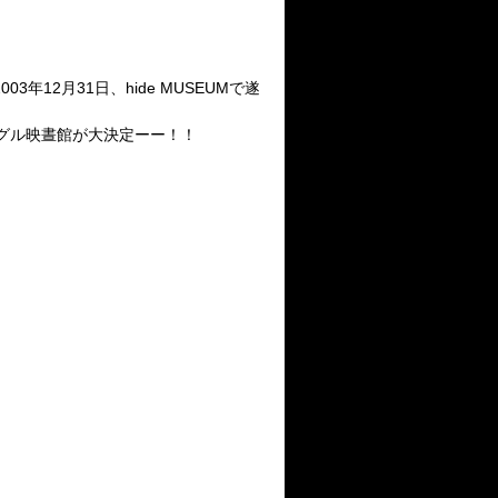
03年12月31日、hide MUSEUMで遂
グル映晝館
が大決定ーー！！