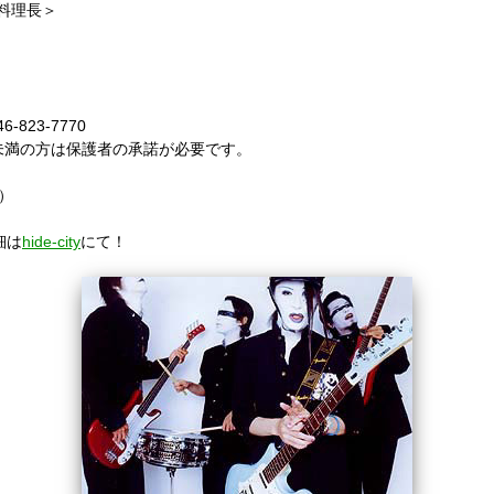
CE 料理長＞
23-7770
未満の方は保護者の承諾が必要です。
0～
4）
細は
hide-city
にて！