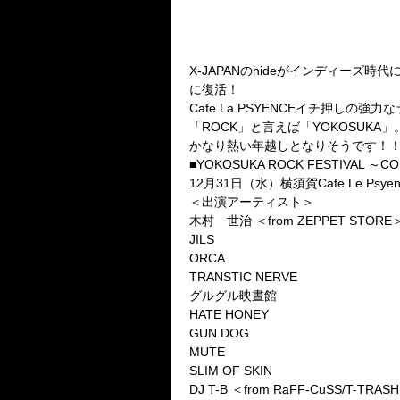
X-JAPANのhideがインディーズ時代に
に復活！
Cafe La PSYENCEイチ押し
「ROCK」と言えば「YOKOSUKA」
かなり熱い年越しとなりそうです！
■YOKOSUKA ROCK FESTIVAL ～CO
12月31日（水）横須賀Cafe Le Psyen
＜出演アーティスト＞
木村 世治 ＜from ZEPPET STORE
JILS
ORCA
TRANSTIC NERVE
グルグル映晝館
HATE HONEY
GUN DOG
MUTE
SLIM OF SKIN
DJ T-B ＜from RaFF-CuSS/T-TRAS