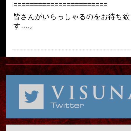
=======================
皆さんがいらっしゃるのをお待ち致
す….。