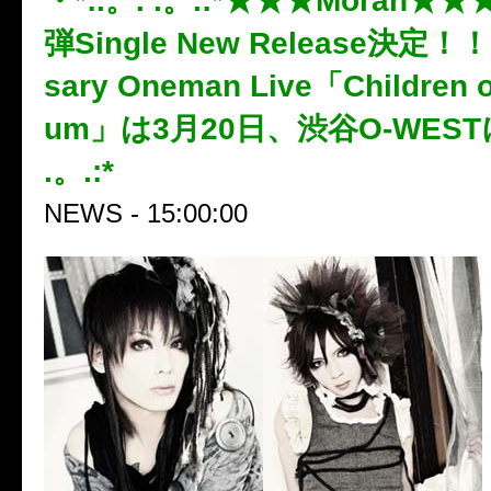
・*:.。. .。.:*★★★Moran★★
弾Single New Release決定！！1
sary Oneman Live「Children o
um」は3月20日、渋谷O-WESTに
.。.:*
NEWS - 15:00:00