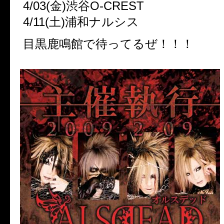
4/03(金)渋谷O-CREST
4/11(土)浦和ナルシス
目黒鹿鳴館で待ってるぜ！！！