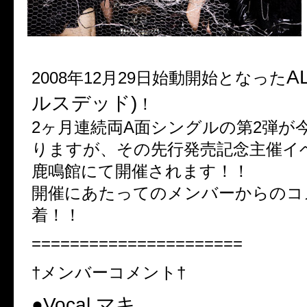
A
2008年12月29日始動開始となった
ルスデッド)
！
2ヶ月連続両A面シングルの第2弾が
りますが、その先行発売記念主催イ
鹿鳴館にて開催されます！！
開催にあたってのメンバーからのコ
着！！
======================
†メンバーコメント†
●Vocal.マキ