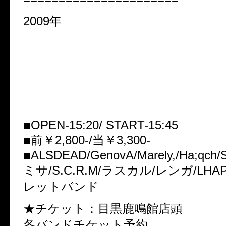
2009年
■2nd single「S.a.g.A」先
イベント
「SECRETS ON PARADE-破章
2/9(月)目黒鹿鳴館
■OPEN-15:20/ START-15:45
■前￥2,800-/当￥3,300-
■ALSDEAD/GenovA/Marely,/Ha;qch/S
ミサ/S.C.R.M/ラスカル/レンガ/LHA
レットバンド
★チケット：目黒鹿鳴館店頭
各バンドチケット予約