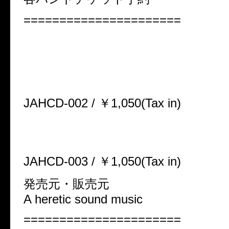
======================
2ヶ月連続両A面シングルRELE
2009.1.28 1st Single
「Violent Of Reason」
JAHCD-002 / ￥1,050(Tax in)
2009.2.25 2nd single
「S.a.g.A」
JAHCD-003 / ￥1,050(Tax in)
発売元・販売元
A heretic sound music
======================