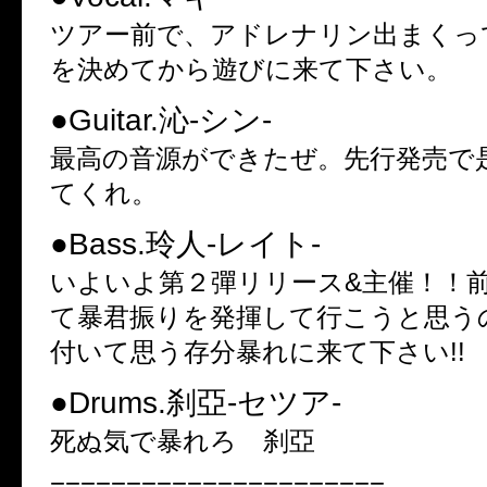
ツアー前で、アドレナリン出まくっ
を決めてから遊びに来て下さい。
●Guitar.沁‐シン‐
最高の音源ができたぜ。先行発売で
てくれ。
●Bass.玲人‐レイト‐
いよいよ第２彈リリース&主催！！
て暴君振りを発揮して行こうと思う
付いて思う存分暴れに来て下さい!!
●Drums.刹亞‐セツア‐
死ぬ気で暴れろ 刹亞
======================