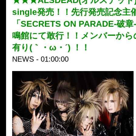
★★★ALSDEAD(オルスデッド
single発売！！先行発売記念
「SECRETS ON PARADE-破
鳴館にて敢行！！メンバーから
有り(｀・ω・´) ！！
NEWS - 01:00:00