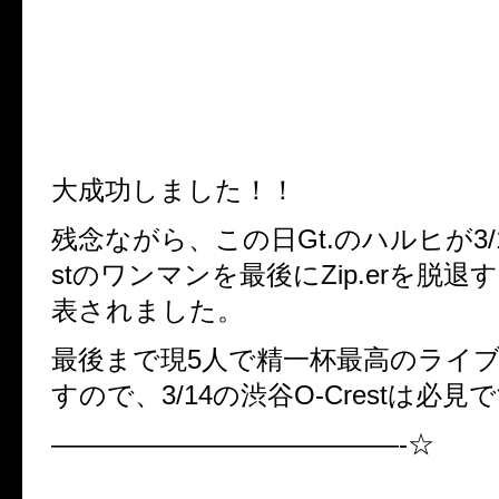
☆Zip.er 2ndワンマン
「バレンタインはブヤシーDE
ル！」～Pinky Pop Park～
2月14日（土）渋谷O-Crest☆
大成功しました！！
残念ながら、この日Gt.のハルヒが3/1
stのワンマンを最後にZip.erを脱
表されました。
最後まで現5人で精一杯最高のライ
すので、3/14の渋谷O-Crestは必
—————————————-☆
★3rdワンマン！！