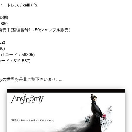
 ハートレス / kelli / 他
(D別)
880
行発売中(整理番号1～50シャッフル販売）
2)
86)
(Lコード：56305)
コード：319-557)
omyの世界を是非ご覧下さいませ…。