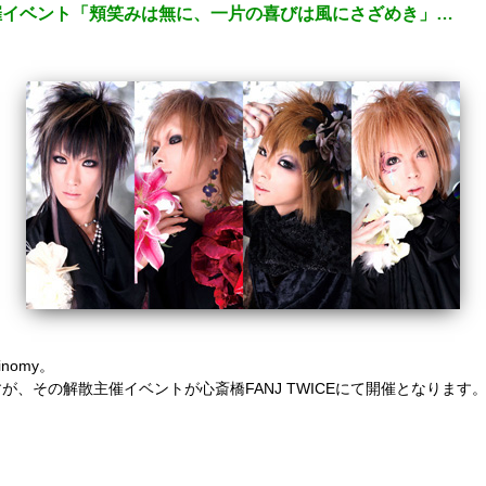
散主催イベント「頬笑みは無に、一片の喜びは風にさざめき」…
inomy
。
、その解散主催イベントが心斎橋FANJ TWICEにて開催となります
ント「頬笑みは無に、一片の喜びは風にさざめき」■