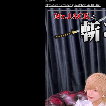
配信URL
https://live.nicovideo.jp/watch/lv342103461