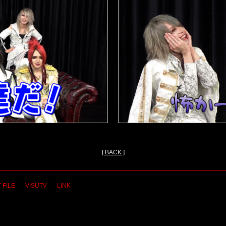
[ BACK ]
 FILE
VISUTV
LINK